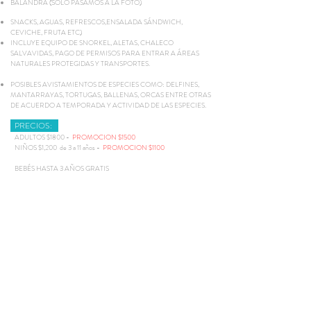
BALANDRA (SOLO PASAMOS A LA FOTO)
SNACKS, AGUAS, REFRESCOS,ENSALADA SÁNDWICH,
CEVICHE, FRUTA ETC)
INCLUYE EQUIPO DE SNORKEL, ALETAS, CHALECO
SALVAVIDAS, PAGO DE PERMISOS PARA ENTRAR A ÁREAS
NATURALES PROTEGIDAS Y TRANSPORTES.
POSIBLES AVISTAMIENTOS DE ESPECIES COMO: DELFINES,
MANTARRAYAS, TORTUGAS, BALLENAS, ORCAS ENTRE OTRAS
DE ACUERDO A TEMPORADA Y ACTIVIDAD DE LAS ESPECIES.
PRECIOS:
ADULTOS $1800 -
PROMOCION $1500
NIÑOS $1,200 de 3 a 11 años -
PROMOCION $1100
BEBÉS HASTA 3 AÑOS GRATIS