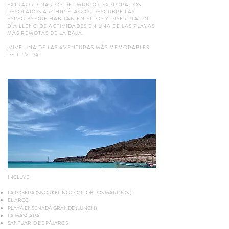
EXTRAORDINARIOS DEL MUNDO, EXPLORA LOS
DESOLADOS ARCHIPIÉLAGOS, DESCUBRE LAS
ESPECIES QUE HABITAN EN ELLOS Y DISFRUTA UN
DÍA LLENO DE ACTIVIDADES EN UNA DE LAS PLAYAS
MÁS REMOTAS DE LA BAJA.
¡VIVE UNA DE LAS AVENTURAS MÁS MEMORABLES
DE TU VIDA!
INCLUYE:
LA LOBERA (SNORKELING CON LOBITOS MARINOS )
EL ARCO
PLAYA ENSENADA GRANDE (LUNCH)
LA MÁSCARA
SANTUARIO DE PÁJAROS